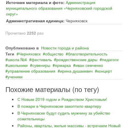
Источник материала и фото:
Администрация
муниципального образования «Черняховский городской
округ»
Административная единица:
Черняховск
Прочитано
2252
раз
Опубликовано в
Новости города и района
Теги
Черняховск
общество
благотворительность
школа №4
фестиваль
рождественские дары
педагоги
школьники
сувениры
ярмарка
иван семченко
управление образования
ирина душакевич
концерт
ученики
Похожие материалы (по тегу)
С Новым 2019 годом и Рождеством Христовым!
В пожаре в Черняховске закоптило квартиру
В Черняховске будут судить мужчину за убийство
сожительницы
Районы, кварталы, жилые массивы - встречаем Новый