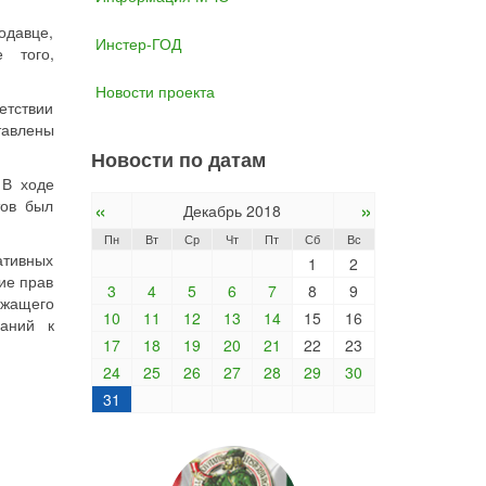
одавце,
Инстер-ГОД
е того,
Новости проекта
етствии
тавлены
Новости по датам
 В ходе
тов был
«
»
Декабрь 2018
Пн
Вт
Ср
Чт
Пт
Сб
Вс
ативных
1
2
ие прав
3
4
5
6
7
8
9
ежащего
10
11
12
13
14
15
16
ваний к
17
18
19
20
21
22
23
24
25
26
27
28
29
30
31