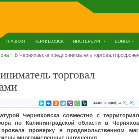
ГЛАВНАЯ
ЧЕРНЯХОВСК
ИНСТЕРБУРГ
ВОЙНА
йона
В Черняховске предприниматель торговал просроче
иниматель торговал
рами
размер шрифта
ратурой Черняховска совместно с территориа
зора по Калининградской области в Черняхов
 провела проверку в продовольственном маг
ружены многочисленные нарушения.