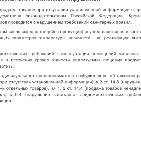
продажа товаров при отсутствии установленной информации о пр
дусмотрена законодательством Российской Федерации. Кром
ов проводится с нарушением требований санитарных правил.
 том числе скоропортящейся продукции) осуществляется не в соотв
вующих параметрах температуры, влажности; на реализацию выс
иологических требований к эксплуатации помещений магазина.
я и истечения сроков годности реализуемых пищевых продук
ертизы.
индивидуального предпринимателя возбудил дела об администр
при отсутствии установленной информации), ч.2 ст. 14.8 (нарушен
и отдельных товаров), ч.ч.1, 2 ст. 14.4 (продажа товаров ненадл
), ст.6.4 (нарушение санитарно- эпидемиологических требо
рации.