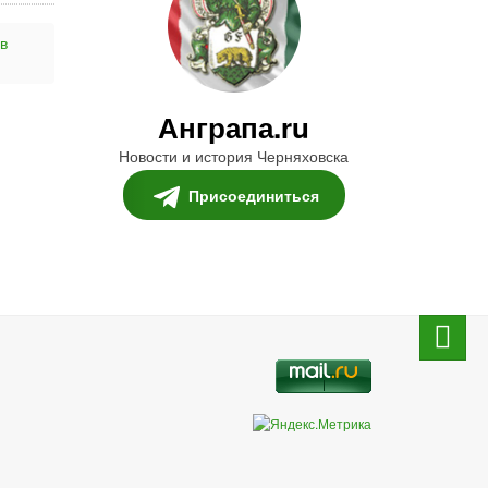
в
Анграпа.ru
Новости и история Черняховска
Присоединиться