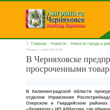
Главная
Новости
Новости города и ра
Пятница, 11 июня 2010 20:55
В Черняховске предпр
просроченными това
В Калининградской области проку
отделом Управления Роспотребнад
Озерском и Гвардейском районах
«Деликатес» ИП Аббасова, где обна