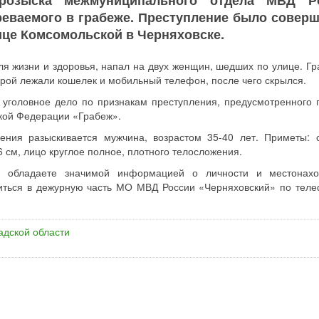
 розыска межмуниципального отдела МВД Р
еваемого в грабеже. Преступление было соверш
лице Комсомольской в Черняховске.
я жизни и здоровья, напал на двух женщин, шедших по улице. Гр
торой лежали кошелек и мобильный телефон, после чего скрылся.
уголовное дело по признакам преступления, предусмотренного 
ской Федерации «Грабеж».
ения разыскивается мужчина, возрастом 35-40 лет. Приметы: 
6 см, лицо круглое полное, плотного телосложения.
 обладаете значимой информацией о личности и местонахо
иться в дежурную часть МО МВД России «Черняховский» по теле
адской области