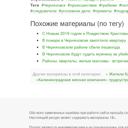
Теги
Черняховск
происшествие
грабежи
по
следователи
уголовное дело
приметы
подоз
Похожие материалы (по тегу)
С Новым 2019 годом и Рождеством Христовы
В пожаре в Черняховске закоптило квартиру
В Черняховском районе сбили пешехода
В Черняховске будут судить мужчину за уби
Районы, кварталы, жилые массивы - встреча
Другие материалы в этой категории:
« Жители К
«Калининградская мясная компания» трудоустро
Обо всех замеченных ошибках при работе сайта просьба 
Настоящий ресурс может содержать материалы 18+.
Проект является некоммерческим и не предназначен для и