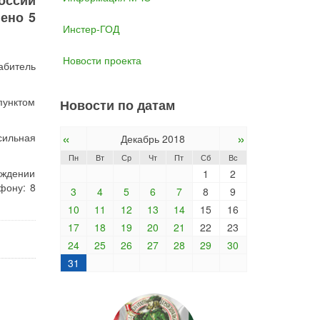
оссии
ено 5
Инстер-ГОД
Новости проекта
абитель
пунктом
Новости по датам
«
»
сильная
Декабрь 2018
Пн
Вт
Ср
Чт
Пт
Сб
Вс
ждении
1
2
фону: 8
3
4
5
6
7
8
9
10
11
12
13
14
15
16
17
18
19
20
21
22
23
24
25
26
27
28
29
30
31