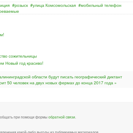
лиция
розыск
улица Комсомольская
мобильный телефон
реваемые
м!
йство сожительницы
ем Новый год красиво!
алининградской области будут писать географический диктант
ит 50 человек на двух новых фермах до конца 2017 года »
сообщать при помощи формы
обратной связи
.
звлечения какой-либо выгоды из публикуемых материалов,