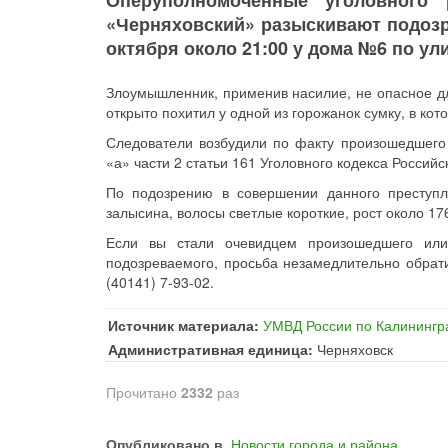
Оперуполномоченные уголовного
«Черняховский» разыскивают подозр
октября около 21:00 у дома №6 по у
Злоумышленник, применив насилие, не опасное дл
открыто похитил у одной из горожанок сумку, в ко
Следователи возбудили по факту произошедшего 
«а» части 2 статьи 161 Уголовного кодекса Россий
По подозрению в совершении данного преступл
залысина, волосы светлые короткие, рост около 17
Если вы стали очевидцем произошедшего или
подозреваемого, просьба незамедлительно обрат
(40141) 7-93-02.
Источник материала:
УМВД России по Калинингр
Административная единица:
Черняховск
Прочитано
2332
раз
Опубликовано в
Новости города и района