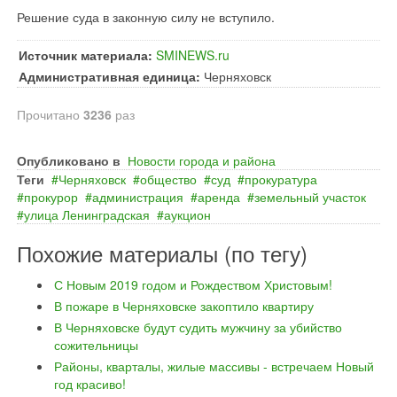
Решение суда в законную силу не вступило.
Источник материала:
SMINEWS.ru
Административная единица:
Черняховск
Прочитано
3236
раз
Опубликовано в
Новости города и района
Теги
Черняховск
общество
суд
прокуратура
прокурор
администрация
аренда
земельный участок
улица Ленинградская
аукцион
Похожие материалы (по тегу)
С Новым 2019 годом и Рождеством Христовым!
В пожаре в Черняховске закоптило квартиру
В Черняховске будут судить мужчину за убийство
сожительницы
Районы, кварталы, жилые массивы - встречаем Новый
год красиво!