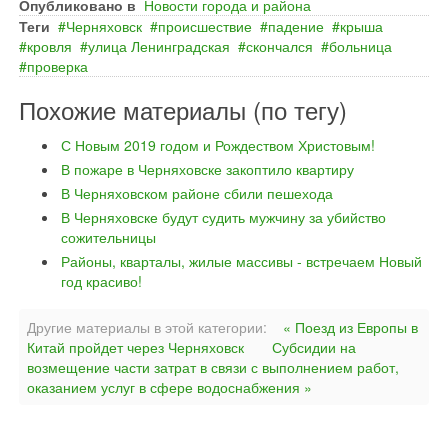
Опубликовано в
Новости города и района
Теги
Черняховск
происшествие
падение
крыша
кровля
улица Ленинградская
скончался
больница
проверка
Похожие материалы (по тегу)
С Новым 2019 годом и Рождеством Христовым!
В пожаре в Черняховске закоптило квартиру
В Черняховском районе сбили пешехода
В Черняховске будут судить мужчину за убийство
сожительницы
Районы, кварталы, жилые массивы - встречаем Новый
год красиво!
Другие материалы в этой категории:
« Поезд из Европы в
Китай пройдет через Черняховск
Субсидии на
возмещение части затрат в связи с выполнением работ,
оказанием услуг в сфере водоснабжения »