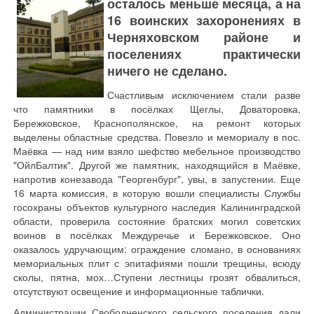
осталось меньше месяца, а на
16 воинских захоронениях в
Черняховском районе и
поселениях практически
ничего не сделано.
Счастливым исключением стали разве
что памятники в посёлках Щеглы, Доваторовка,
Бережковское, Краснополянское, на ремонт которых
выделены областные средства. Повезло и мемориалу в пос.
Маёвка — над ним взяло шефство мебельное производство
"ОйлБалтик". Другой же памятник, находящийся в Маёвке,
напротив конезавода "Георгенбург", увы, в запустении. Еще
16 марта комиссия, в которую вошли специалисты Службы
госохраны объектов культурного наследия Калининградской
области, проверила состояние братских могил советских
воинов в посёлках Междуречье и Бережковское. Оно
оказалось удручающим: ограждение сломано, в основаниях
мемориальных плит с эпитафиями пошли трещины, всюду
сколы, пятна, мох…Ступени лестницы грозят обвалиться,
отсутствуют освещение и информационные таблички.
Администрации Свободненского сельского поселения дали