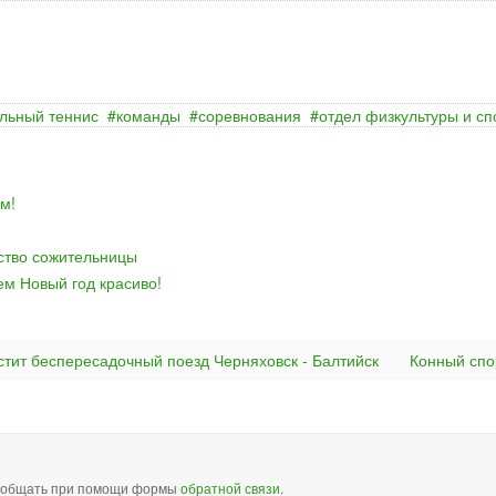
льный теннис
команды
соревнования
отдел физкультуры и сп
м!
йство сожительницы
ем Новый год красиво!
стит беспересадочный поезд Черняховск - Балтийск
Конный спо
сообщать при помощи формы
обратной связи
.