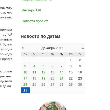
одского
Инстер-ГОД
ом, что
менами,
Новости проекта
формула
 парной
Новости по датам
риятным
й буквы
«
»
Декабрь 2018
 города
по ходу
Пн
Вт
Ср
Чт
Пт
Сб
Вс
е время
1
2
3
4
5
6
7
8
9
которые
10
11
12
13
14
15
16
ретьей.
17
18
19
20
21
22
23
едителя
24
25
26
27
28
29
30
ся дома.
31