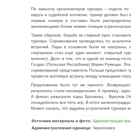
По замыслу организаторов турнира – отдела по 
округа и судейской коллегии, турнир должен был 
первые номера в составах были распределены
занимающими более низкие позиции в регионально
Таким образом, борьба за главный приз становил
турнира. Соревнования проводились по аналогичн
встречей. Пары в основном были не наиграны, 
сюрпризом стал ещё один момент: открытый тур
конечно). Дело в том, что в одной из команд-гос
Голдап (Польская Республика) Марек Ружицки. Эта
соревнований представитель Польши предложил т
провести матчевую встречу между командами горо
Предложение было тут же принято. Возвращаясь
результаты стали неожиданными. К примеру, один 
А финал разыграли пары Брозинец - Вуколов (Че
понадобились все пять игр. В итоге калининградцы
Можно сказать, что задумка устроителей турнира 
Источник материала и фото:
Администрация мун
Административная единица:
Черняховск