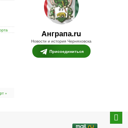
орта
Анграпа.ru
Новости и история Черняховска
Присоединиться
рт »