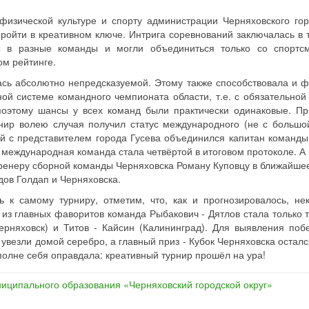
физической культуре и спорту администрации Черняховского гор
пройти в креативном ключе. Интрига соревнований заключалась в т
 в разные команды и могли объединиться только со спортс
м рейтинге.
ась абсолютно непредсказуемой. Этому также способствовала и 
ой системе командного чемпионата области, т.е. с обязательной
поэтому шансы у всех команд были практически одинаковые. П
нир волею случая получил статус международного (не с большо
тей с представителем города Гусева объединился капитан команды
 международная команда стала четвёртой в итоговом протоколе. А 
ренеру сборной команды Черняховска Роману Куповцу в ближайше
дов Голдап и Черняховска.
 к самому турниру, отметим, что, как и прогнозировалось, не
из главных фаворитов команда Рыбакович - Дятлов стала только т
рняховск) и Титов - Кайсин (Калининград). Для выявления поб
 увезли домой серебро, а главный приз - Кубок Черняховска остал
вполне себя оправдала: креативный турнир прошёл на ура!
иципального образования «Черняховский городской округ»