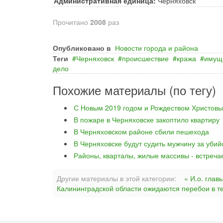
Административная единица:
Черняховск
Прочитано
2008
раз
Опубликовано в
Новости города и района
Теги
Черняховск
происшествие
кража
имущ
дело
Похожие материалы (по тегу)
С Новым 2019 годом и Рождеством Христовы
В пожаре в Черняховске закоптило квартиру
В Черняховском районе сбили пешехода
В Черняховске будут судить мужчину за уби
Районы, кварталы, жилые массивы - встреча
Другие материалы в этой категории:
« И.о. гла
Калининградской области ожидаются перебои в т