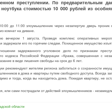
енном преступлении. По предварительным да
 ноутбука стоимостью 10 000 рублей из особняк
 10:00 до 11:00 злоумышленник через незапертую дверь проник 
из комнат на диване.
ю вечером 1 августа. Проведя комплекс оперативных мероп
 и задержали его по горячим следам. Похищенное имущество изъя
ношении задержанного уголовное дело по признакам престу
ого кодекса Российской Федерации «Кража, совершенная с нез
зание в виде лишения свободы на срок до 6 лет.
ии рекомендуют жителям региона заботиться о сохранности имущ
ленников в дома и квартиры путем свободного доступа. Всегда за
имо и тогда, когда вы находитесь дома. Покидая квартиру, не ост
я, или сами пострадали от действий злоумышленников - незамедл
адской области