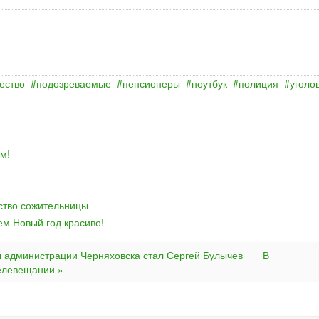
ество
подозреваемые
пенсионеры
ноутбук
полиция
уголо
м!
йство сожительницы
ем Новый год красиво!
вы администрации Черняховска стал Сергей Булычев
В
елевещании »