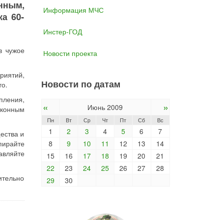
нным,
Информация МЧС
а 60-
Инстер-ГОД
в чужое
Новости проекта
риятий,
Новости по датам
то.
пления,
«
»
Июнь 2009
аконным
Пн
Вт
Ср
Чт
Пт
Сб
Вс
1
2
3
4
5
6
7
ества и
пирайте
8
9
10
11
12
13
14
авляйте
15
16
17
18
19
20
21
22
23
24
25
26
27
28
ительно
29
30