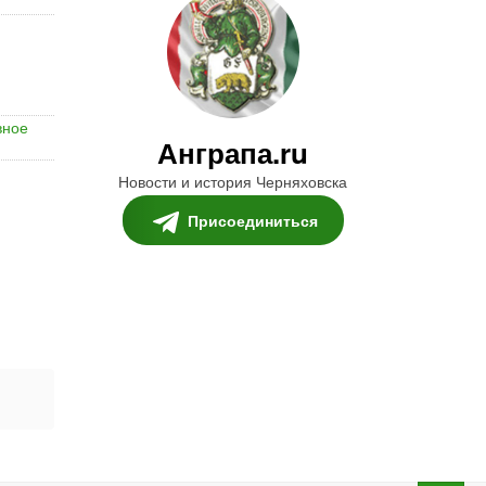
вное
Анграпа.ru
Новости и история Черняховска
Присоединиться