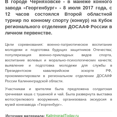
В городе Черняховске - в манеже конного
завода «Георгенбург» - 8 июля 2017 года, с
12 часов состоялся Второй областной
турнир по конному спорту (конкур) на Кубок
регионального отделения ДОСААФ России в
личном первенстве.
Цели соревнования: военно-патриотическое воспитание
молодежи и подготовка будущих защитников Отечества;
популяризация военно-прикладных видов спорта,
воспитание волевых и морально-психологических качеств;
выявление и подготовка молодежи для службы в
Президентском кавалерийском эскорте РФ,
прокомментировали в региональном отделении ДОСААФ
России Калининградской области.
Участникам и зрителям была предложена солдатская
гречневая каша с тушенкой и чай. Была развернута выставка
мотострелкового вооружения, организована экскурсия в
музей конезавода «Георгенбург».
Источник материала:
KaliningradToday.ru