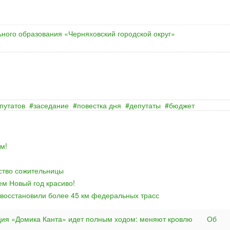
ного образования «Черняховский городской округ»
путатов
заседание
повестка дня
депутаты
бюджет
м!
йство сожительницы
ем Новый год красиво!
 восстановили более 45 км федеральных трасс
ция «Домика Канта» идет полным ходом: меняют кровлю
Об