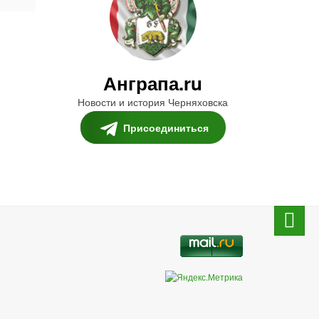
Анграпа.ru
Новости и история Черняховска
Присоединиться