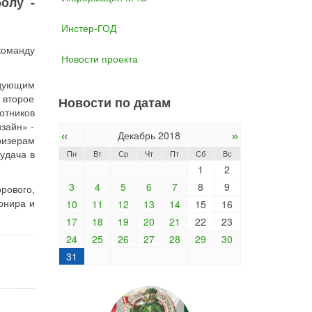
олу -
Инстер-ГОД
команду
Новости проекта
едующим
 второе
Новости по датам
отников
зайн» -
«
»
Декабрь 2018
ризерам
удача в
Пн
Вт
Ср
Чт
Пт
Сб
Вс
1
2
3
4
5
6
7
8
9
рового,
рнира и
10
11
12
13
14
15
16
17
18
19
20
21
22
23
24
25
26
27
28
29
30
31