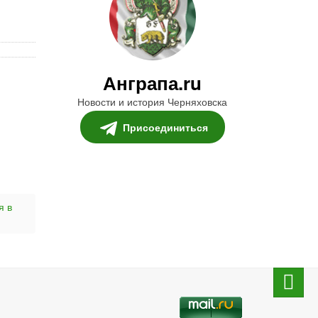
Анграпа.ru
Новости и история Черняховска
Присоединиться
я в