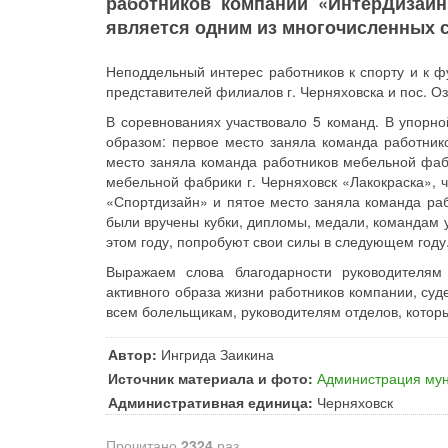
работников компании «ИнтерДизайн
является одним из многочисленных 
Неподдельный интерес работников к спорту и к ф
представителей филиалов г. Черняховска и пос. Оз
В соревнованиях участвовало 5 команд. В упор
образом: первое место заняла команда работник
место заняла команда работников мебельной фабр
мебельной фабрики г. Черняховск «Лакокраска», 
«Спортдизайн» и пятое место заняла команда ра
были вручены кубки, дипломы, медали, командам у
этом году, попробуют свои силы в следующем году
Выражаем слова благодарности руководителям
активного образа жизни работников компании, суд
всем болельщикам, руководителям отделов, котор
Автор:
Ингрида Заикина
Источник материала и фото:
Администрация мун
Административная единица:
Черняховск
Прочитано
2324
раз