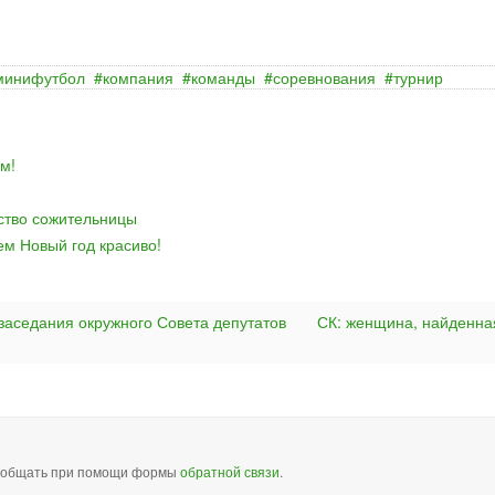
минифутбол
компания
команды
соревнования
турнир
м!
йство сожительницы
ем Новый год красиво!
 заседания окружного Совета депутатов
СК: женщина, найденна
сообщать при помощи формы
обратной связи
.