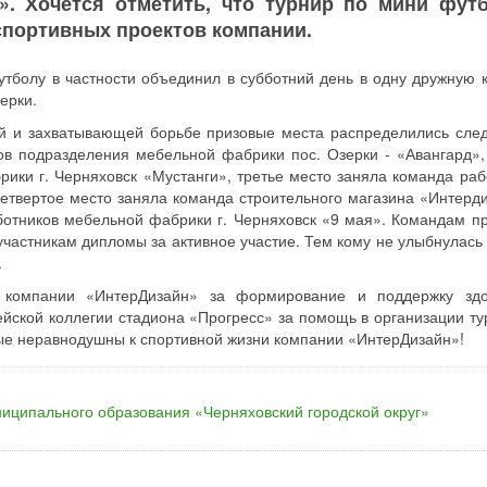
». Хочется отметить, что турнир по мини футб
спортивных проектов компании.
утболу в частности объединил в субботний день в одну дружную 
ерки.
ной и захватывающей борьбе призовые места распределились сл
ов подразделения мебельной фабрики пос. Озерки - «Авангард»,
ики г. Черняховск «Мустанги», третье место заняла команда раб
четвертое место заняла команда строительного магазина «Интерди
ботников мебельной фабрики г. Черняховск «9 мая». Командам п
частникам дипломы за активное участие. Тем кому не улыбнулась 
.
 компании «ИнтерДизайн» за формирование и поддержку здо
ейской коллегии стадиона «Прогресс» за помощь в организации ту
ые неравнодушны к спортивной жизни компании «ИнтерДизайн»!
иципального образования «Черняховский городской округ»