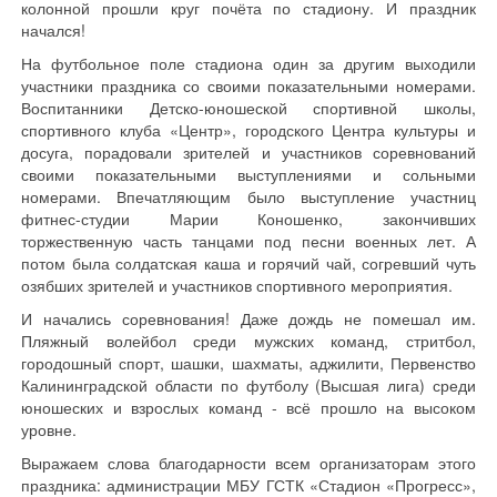
колонной прошли круг почёта по стадиону. И праздник
начался!
На футбольное поле стадиона один за другим выходили
участники праздника со своими показательными номерами.
Воспитанники Детско-юношеской спортивной школы,
спортивного клуба «Центр», городского Центра культуры и
досуга, порадовали зрителей и участников соревнований
своими показательными выступлениями и сольными
номерами. Впечатляющим было выступление участниц
фитнес-студии Марии Коношенко, закончивших
торжественную часть танцами под песни военных лет. А
потом была солдатская каша и горячий чай, согревший чуть
озябших зрителей и участников спортивного мероприятия.
И начались соревнования! Даже дождь не помешал им.
Пляжный волейбол среди мужских команд, стритбол,
городошный спорт, шашки, шахматы, аджилити, Первенство
Калининградской области по футболу (Высшая лига) среди
юношеских и взрослых команд - всё прошло на высоком
уровне.
Выражаем слова благодарности всем организаторам этого
праздника: администрации МБУ ГСТК «Стадион «Прогресс»,