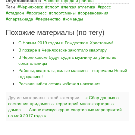
Опубликовано в
Новости города и района
Теги
Черняховск
спорт
легкая атлетика
кросс
стадион
прогресс
спортсмены
соревнования
спартакиада
первенство
команды
Похожие материалы (по тегу)
С Новым 2019 годом и Рождеством Христовым!
В пожаре в Черняховске закоптило квартиру
В Черняховске будут судить мужчину за убийство
сожительницы
Районы, кварталы, жилые массивы - встречаем Новый
год красиво!
Раскаявшийся летчик избежал наказания
Другие материалы в этой категории:
« Сбор данных о
состоянии придомовых территорий многоквартирных
домов
Анонс физкультурно-спортивных мероприятий
на май 2017 года »