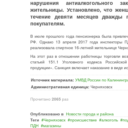
нарушения антиалкогольного за
жительницы. Установлено, что жен
течение девяти месяцев дважды 
покупателям.
В июле прошлого года пенсионерка была привлече
РФ. Однако 13 апреля 2017 года инспекторы 
реализовала спиртное 16-летней жительнице Черн
На этот раз в отношении работницы торговли во
статьей 151.1 Уголовного кодекса Российск
продукции». Санкция включает наказание в виде ис
Источник материала:
УМВД России по Калинингр
Административная единица:
Черняховск
Прочитано
2065
раз
Опубликовано в
Новости города и района
Теги
Черняховск
происшествие
алкоголь
по
ПДН
магазины