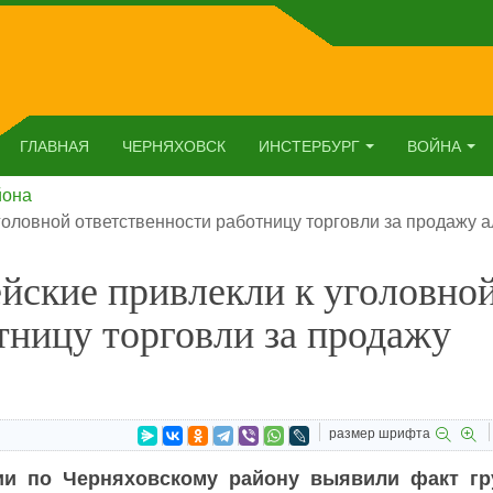
ГЛАВНАЯ
ЧЕРНЯХОВСК
ИНСТЕРБУРГ
ВОЙНА
йона
головной ответственности работницу торговли за продажу а
йские привлекли к уголовно
тницу торговли за продажу
размер шрифта
и по Черняховскому району выявили факт гр