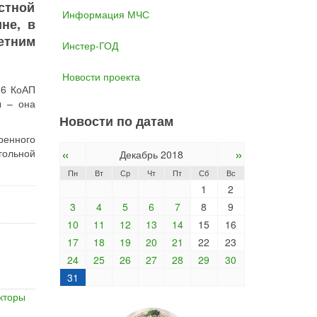
стной
Информация МЧС
не, в
етним
Инстер-ГОД
Новости проекта
16 КоАП
ы – она
Новости по датам
ренного
«
»
гольной
Декабрь 2018
Пн
Вт
Ср
Чт
Пт
Сб
Вс
1
2
3
4
5
6
7
8
9
10
11
12
13
14
15
16
17
18
19
20
21
22
23
24
25
26
27
28
29
30
31
кторы