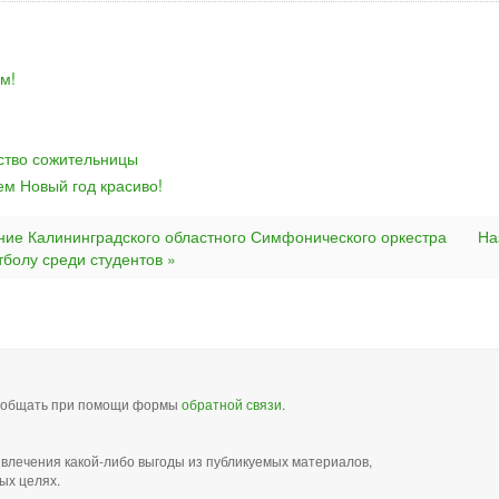
м!
йство сожительницы
ем Новый год красиво!
ние Калининградского областного Симфонического оркестра
На
болу среди студентов »
сообщать при помощи формы
обратной связи
.
звлечения какой-либо выгоды из публикуемых материалов,
ых целях.