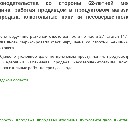
конодательства со стороны 62-летней ме
щина, работая продавцом в продуктовом магази
продала алкогольные напитки несовершеннол
на к административной ответственности по части 2.1 статьи 14.
ПДН вновь зафиксировали факт нарушения со стороны женщин
яховска.
збуждено уголовное дело по признакам преступления, предусмот
ой Федерации «Розничная продажа несовершеннолетним алко
правительных работ на срок до 1 года.
адской области
дростки
продажа
продавец
полиция
уголовное дело
инспе