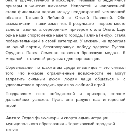
призеры в женских шахматах. Непростой и напряженной
стала финальная партия между неоднократной чемпионкой
области Татьяной Либиной и Ольгой Павловой. Обе
шахматистки – наши землячки. В результате - первое место
заняла Татьяна, а серебряным призером стала Ольга. Еще
одна наша спортсменка нашего города, Галина Генбух, стала
победительницей в своей категории. У мужчин, не проиграв
ни одной партии, безоговорочную победу одержал Руслан
Оруджев. Павел Лемешко завоевал бронзовую медаль. 5
медалей – отличный результат для черняховцев.
Соревнования по шахматам среди инвалидов – это символ
того, что никакие ограниченные возможности не могут
запретить сильным духом людям чаще общаться и с
удовольствием проводить время за любимой игрой.
Поздравляем всех победителей и призеров, желаем
дальнейших успехов. Пусть они радуют нас интересной
игрой!
Автор:
Отдел физкультуры и спорта администрации
муниципального образования «Черняховский городской
округ»