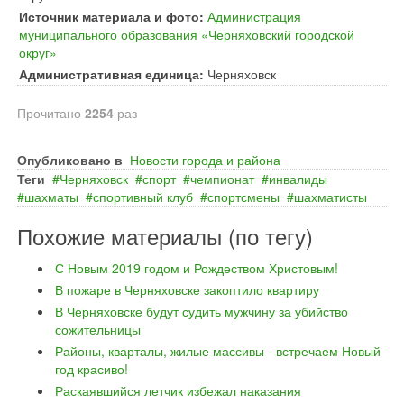
Источник материала и фото:
Администрация
муниципального образования «Черняховский городской
округ»
Административная единица:
Черняховск
Прочитано
2254
раз
Опубликовано в
Новости города и района
Теги
Черняховск
спорт
чемпионат
инвалиды
шахматы
спортивный клуб
спортсмены
шахматисты
Похожие материалы (по тегу)
С Новым 2019 годом и Рождеством Христовым!
В пожаре в Черняховске закоптило квартиру
В Черняховске будут судить мужчину за убийство
сожительницы
Районы, кварталы, жилые массивы - встречаем Новый
год красиво!
Раскаявшийся летчик избежал наказания