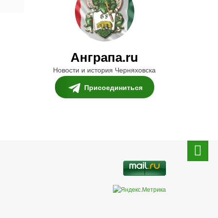
Анграпа.ru
Новости и история Черняховска
Присоединиться