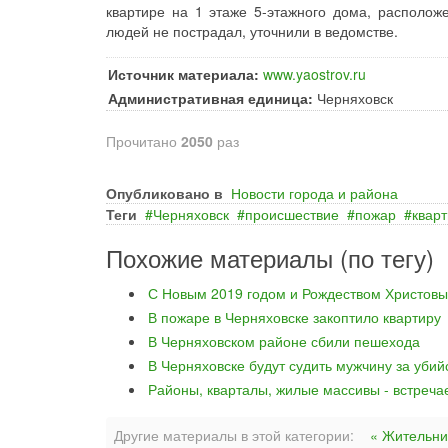
квартире на 1 этаже 5-этажного дома, располож
людей не пострадал, уточнили в ведомстве.
Источник материала:
www.yaostrov.ru
Административная единица:
Черняховск
Прочитано
2050
раз
Опубликовано в
Новости города и района
Теги
Черняховск
происшествие
пожар
квар
Похожие материалы (по тегу)
С Новым 2019 годом и Рождеством Христовы
В пожаре в Черняховске закоптило квартиру
В Черняховском районе сбили пешехода
В Черняховске будут судить мужчину за уби
Районы, кварталы, жилые массивы - встреча
Другие материалы в этой категории:
« Жительни