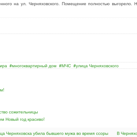
енного на ул. Черняховского. Помещение полностью выгорело. Н
тира
многоквартирный дом
МЧС
улица Черняховского
м!
йство сожительницы
ем Новый год красиво!
ца Черняховска убила бывшего мужа во время ссоры
В Чернях