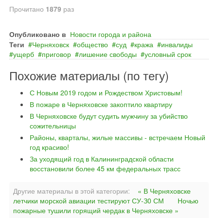
Прочитано
1879
раз
Опубликовано в
Новости города и района
Теги
Черняховск
общество
суд
кража
инвалиды
ущерб
приговор
лишение свободы
условный срок
Похожие материалы (по тегу)
С Новым 2019 годом и Рождеством Христовым!
В пожаре в Черняховске закоптило квартиру
В Черняховске будут судить мужчину за убийство
сожительницы
Районы, кварталы, жилые массивы - встречаем Новый
год красиво!
За уходящий год в Калининградской области
восстановили более 45 км федеральных трасс
Другие материалы в этой категории:
« В Черняховске
летчики морской авиации тестируют СУ-З0 СМ
Ночью
пожарные тушили горящий чердак в Черняховске »