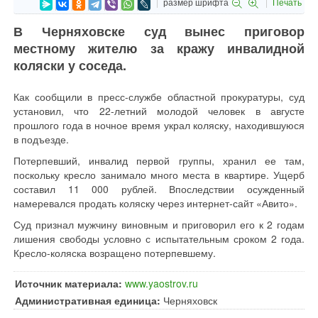
размер шрифта
Печать
В Черняховске суд вынес приговор
местному жителю за кражу инвалидной
коляски у соседа.
Как сообщили в пресс-службе областной прокуратуры, суд
установил, что 22-летний молодой человек в августе
прошлого года в ночное время украл коляску, находившуюся
в подъезде.
Потерпевший, инвалид первой группы, хранил ее там,
поскольку кресло занимало много места в квартире. Ущерб
составил 11 000 рублей. Впоследствии осужденный
намеревался продать коляску через интернет-сайт «Авито».
Суд признал мужчину виновным и приговорил его к 2 годам
лишения свободы условно с испытательным сроком 2 года.
Кресло-коляска возращено потерпевшему.
Источник материала:
www.yaostrov.ru
Административная единица:
Черняховск