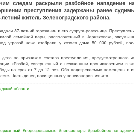
чим следам раскрыли разбойное нападение н
ершении преступления задержаны ранее судимы
-летний житель Зеленоградского района.
адали 87-летний горожанин и его супруга-ровесница. Преступлен
ожилой семейной пары, расположенный в Черняховске, злоумыш
под угрозой ножа отобрали у хозяев дома 50 000 рублей, пос
 дело по признакам состава преступления, предусмотренного ч
ерации «Разбой, совершенный с незаконным проникновением в ж
боды на срок от 7 до 12 лет. Оба подозреваемых помещены в и
есте. Часть денег, похищенных у пенсионеров, изъята.
адской области
держанный
подозреваемые
пенсионеры
разбойное нападение