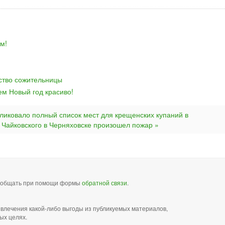
м!
йство сожительницы
ем Новый год красиво!
ликовало полный список мест для крещенских купаний в
е Чайковского в Черняховске произошел пожар »
сообщать при помощи формы
обратной связи
.
звлечения какой-либо выгоды из публикуемых материалов,
ых целях.