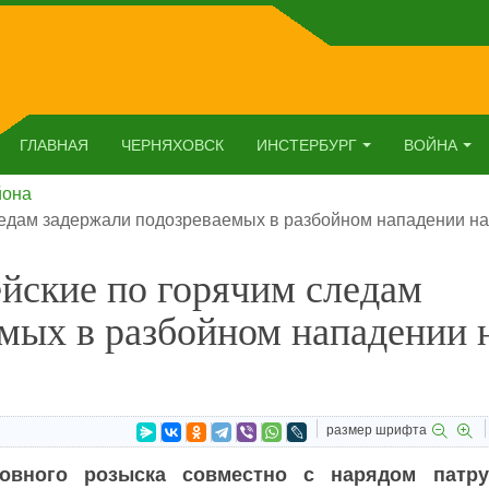
ГЛАВНАЯ
ЧЕРНЯХОВСК
ИНСТЕРБУРГ
ВОЙНА
йона
ледам задержали подозреваемых в разбойном нападении н
йские по горячим следам
мых в разбойном нападении 
размер шрифта
ловного розыска совместно с нарядом патру