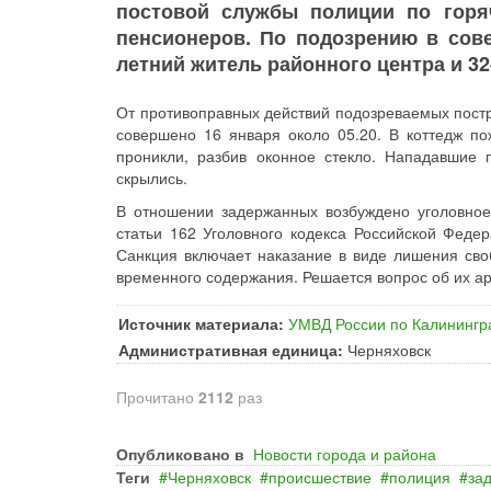
постовой службы полиции по горя
пенсионеров. По подозрению в сов
летний житель районного центра и 32
От противоправных действий подозреваемых постр
совершено 16 января около 05.20. В коттедж п
проникли, разбив оконное стекло. Нападавшие 
скрылись.
В отношении задержанных возбуждено уголовное
статьи 162 Уголовного кодекса Российской Фед
Санкция включает наказание в виде лишения сво
временного содержания. Решается вопрос об их ар
Источник материала:
УМВД России по Калинингр
Административная единица:
Черняховск
Прочитано
2112
раз
Опубликовано в
Новости города и района
Теги
Черняховск
происшествие
полиция
за