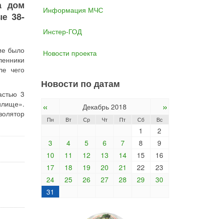
а дом
Информация МЧС
е 38-
Инстер-ГОД
ие было
Новости проекта
ленники
ле чего
Новости по датам
астью 3
илище».
«
»
Декабрь 2018
золятор
Пн
Вт
Ср
Чт
Пт
Сб
Вс
1
2
3
4
5
6
7
8
9
10
11
12
13
14
15
16
17
18
19
20
21
22
23
24
25
26
27
28
29
30
31