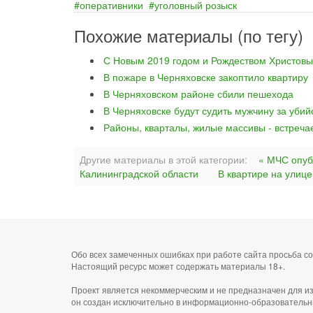
оперативники
уголовный розыск
Похожие материалы (по тегу)
С Новым 2019 годом и Рождеством Христовы
В пожаре в Черняховске закоптило квартиру
В Черняховском районе сбили пешехода
В Черняховске будут судить мужчину за уби
Районы, кварталы, жилые массивы - встреча
Другие материалы в этой категории:
« МЧС опуб
Калининградской области
В квартире на улиц
Обо всех замеченных ошибках при работе сайта просьба 
Настоящий ресурс может содержать материалы 18+.
Проект является некоммерческим и не предназначен для и
он создан исключительно в информационно-образовательн