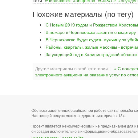
Теги
Черняховск
общество
СИЗО 2
осужде
Похожие материалы (по тегу)
С Новым 2019 годом и Рождеством Христовы
В пожаре в Черняховске закоптило квартиру
В Черняховске будут судить мужчину за уби
Районы, кварталы, жилые массивы - встреча
За уходящий год в Калининградской области
Другие материалы в этой категории:
« С понеде
электронного аукциона на оказание услуг по отл
Обо всех замеченных ошибках при работе сайта просьба 
Настоящий ресурс может содержать материалы 18+.
Проект является некоммерческим и не предназначен для и
он создан исключительно в информационно-образовательн
Обратная связь
|
Карта сайта