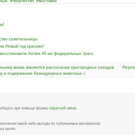
нные
творчество
выставка
м!
йство сожительницы
ем Новый год красиво!
 восстановили более 45 км федеральных трасс
льника вновь меняется расписание пригородных поездов
Резул
ову и содержанию безнадзорных животных »
сообщать при помощи формы
обратной связи
.
звлечения какой-либо выгоды из публикуемых материалов,
ых целях.