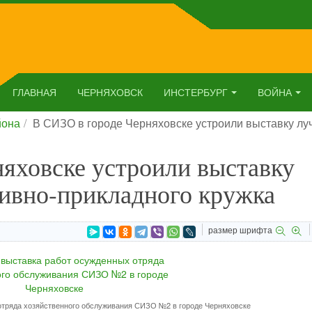
ГЛАВНАЯ
ЧЕРНЯХОВСК
ИНСТЕРБУРГ
ВОЙНА
йона
В СИЗО в городе Черняховске устроили выставку лу
яховске устроили выставку
тивно-прикладного кружка
размер шрифта
отряда хозяйственного обслуживания СИЗО №2 в городе Черняховске