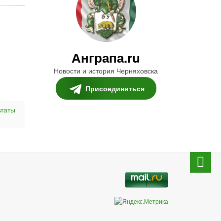
Анграпа.ru
Новости и история Черняховска
Присоединиться
ьтаты