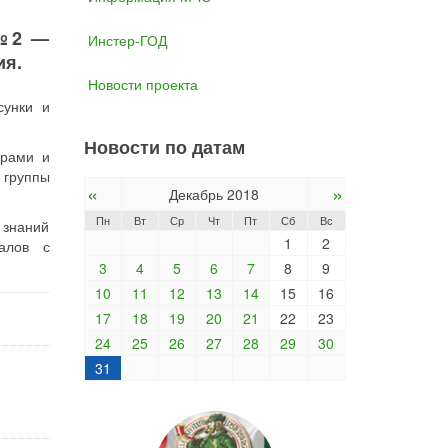
 №2 —
Инстер-ГОД
ия.
Новости проекта
сунки и
Новости по датам
урами и
 группы
«
»
Декабрь 2018
Пн
Вт
Ср
Чт
Пт
Сб
Вс
 знаний
1
2
алов с
3
4
5
6
7
8
9
10
11
12
13
14
15
16
17
18
19
20
21
22
23
24
25
26
27
28
29
30
31