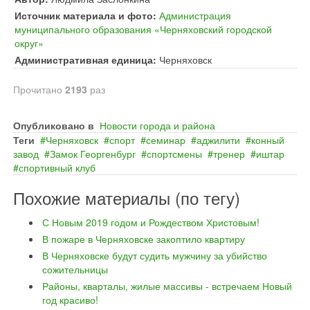
Источник материала и фото:
Администрация
муниципального образования «Черняховский городской
округ»
Административная единица:
Черняховск
Прочитано
2193
раз
Опубликовано в
Новости города и района
Теги
Черняховск
спорт
семинар
аджилити
конный
завод
Замок Георгенбург
спортсмены
тренер
иштар
спортивный клуб
Похожие материалы (по тегу)
С Новым 2019 годом и Рождеством Христовым!
В пожаре в Черняховске закоптило квартиру
В Черняховске будут судить мужчину за убийство
сожительницы
Районы, кварталы, жилые массивы - встречаем Новый
год красиво!