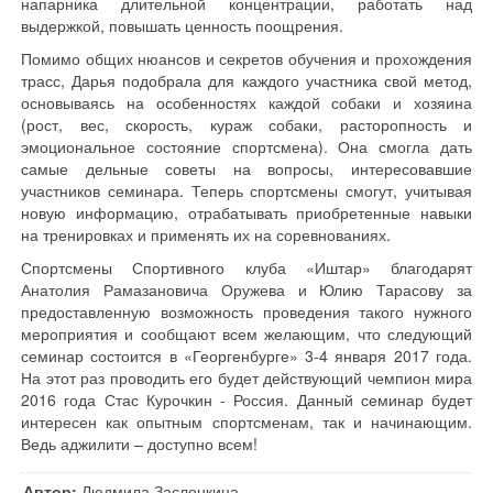
напарника длительной концентрации, работать над
выдержкой, повышать ценность поощрения.
Помимо общих нюансов и секретов обучения и прохождения
трасс, Дарья подобрала для каждого участника свой метод,
основываясь на особенностях каждой собаки и хозяина
(рост, вес, скорость, кураж собаки, расторопность и
эмоциональное состояние спортсмена). Она смогла дать
самые дельные советы на вопросы, интересовавшие
участников семинара. Теперь спортсмены смогут, учитывая
новую информацию, отрабатывать приобретенные навыки
на тренировках и применять их на соревнованиях.
Спортсмены Спортивного клуба «Иштар» благодарят
Анатолия Рамазановича Оружева и Юлию Тарасову за
предоставленную возможность проведения такого нужного
мероприятия и сообщают всем желающим, что следующий
семинар состоится в «Георгенбурге» 3-4 января 2017 года.
На этот раз проводить его будет действующий чемпион мира
2016 года Стас Курочкин - Россия. Данный семинар будет
интересен как опытным спортсменам, так и начинающим.
Ведь аджилити – доступно всем!
Автор:
Людмила Заслонкина