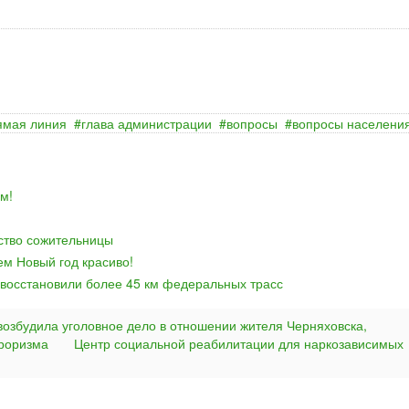
ямая линия
глава администрации
вопросы
вопросы населени
м!
йство сожительницы
ем Новый год красиво!
 восстановили более 45 км федеральных трасс
возбудила уголовное дело в отношении жителя Черняховска,
рроризма
Центр социальной реабилитации для наркозависимых