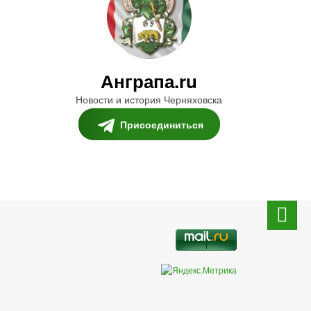
Анграпа.ru
Новости и история Черняховска
Присоединиться