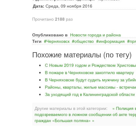
Дата:
Среда, 09 ноября 2016
Прочитано
2188
раз
Опубликовано в
Новости города и района
Теги
Черняховск
общество
информация
пр
Похожие материалы (по тегу)
С Новым 2019 годом и Рождеством Христовы
В пожаре в Черняховске закоптило квартиру
В Черняховске будут судить мужчину за уби
Районы, кварталы, жилые массивы - встреча
За уходящий год в Калининградской области
Другие материалы в этой категории:
« Полиция 
подозреваемого в ложном сообщении об акте те
граждан «Большая поляна» »