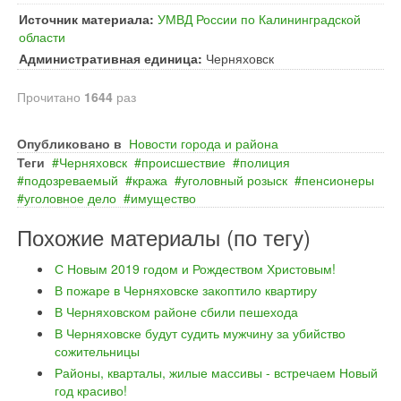
Источник материала:
УМВД России по Калининградской
области
Административная единица:
Черняховск
Прочитано
1644
раз
Опубликовано в
Новости города и района
Теги
Черняховск
происшествие
полиция
подозреваемый
кража
уголовный розыск
пенсионеры
уголовное дело
имущество
Похожие материалы (по тегу)
С Новым 2019 годом и Рождеством Христовым!
В пожаре в Черняховске закоптило квартиру
В Черняховском районе сбили пешехода
В Черняховске будут судить мужчину за убийство
сожительницы
Районы, кварталы, жилые массивы - встречаем Новый
год красиво!