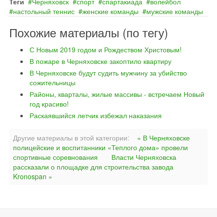
Теги
Черняховск
спорт
спартакиада
волейбол
настольный теннис
женские команды
мужские команды
Похожие материалы (по тегу)
С Новым 2019 годом и Рождеством Христовым!
В пожаре в Черняховске закоптило квартиру
В Черняховске будут судить мужчину за убийство
сожительницы
Районы, кварталы, жилые массивы - встречаем Новый
год красиво!
Раскаявшийся летчик избежал наказания
Другие материалы в этой категории:
« В Черняховске
полицейские и воспитанники «Теплого дома» провели
спортивные соревнования
Власти Черняховска
рассказали о площадке для строительства завода
Kronospan »