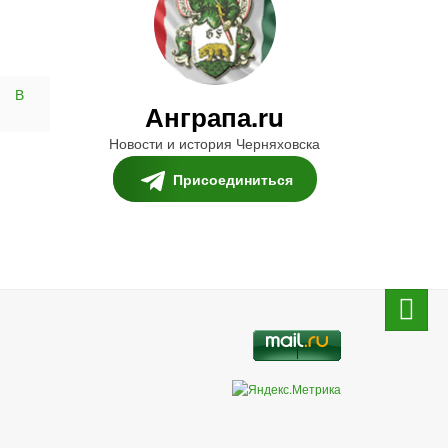
В
Анграпа.ru
Новости и история Черняховска
Присоединиться