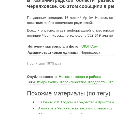
В Калининградской области разыск
Черняховске. Об этом сообщили в р
По данным полиции, 16-летний Артём Новоселов 
оставшимся без попечения родителей.
Всех, кто располагает информацией о местонахо
полиции Черняховска по телефону 552-619 или по
Источник материала и фото:
КЛОПС.ру
Административная единица:
Черняховск
Прочитано
1975
раз
Опубликовано в
Новости города и района
Теги
Черняховск
происшествие
подростки
п
Похожие материалы (по тегу)
С Новым 2019 годом и Рождеством Христовы
В пожаре в Черняховске закоптило квартиру