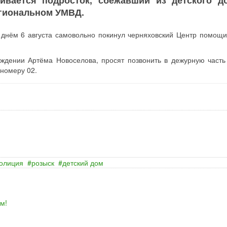
ивается подросток, сбежавший из детского д
егиональном УМВД.
днём 6 августа самовольно покинул черняховский Центр помощи
ждении Артёма Новоселова, просят позвонить в дежурную часть
 номеру 02.
олиция
розыск
детский дом
м!