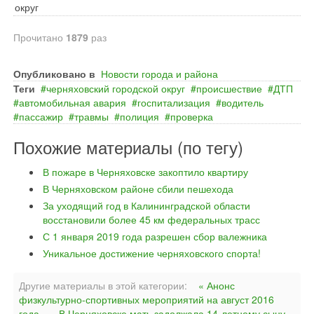
округ
Прочитано
1879
раз
Опубликовано в
Новости города и района
Теги
черняховский городской округ
происшествие
ДТП
автомобильная авария
госпитализация
водитель
пассажир
травмы
полиция
проверка
Похожие материалы (по тегу)
В пожаре в Черняховске закоптило квартиру
В Черняховском районе сбили пешехода
За уходящий год в Калининградской области
восстановили более 45 км федеральных трасс
С 1 января 2019 года разрешен сбор валежника
Уникальное достижение черняховского спорта!
Другие материалы в этой категории:
« Анонс
физкультурно-спортивных мероприятий на август 2016
года
В Черняховске мать задолжала 14-летнему сыну