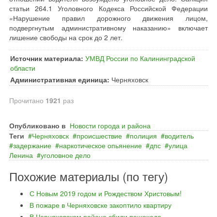
статьи 264.1 Уголовного Кодекса Российской Федерации
«Нарушение правил дорожного движения лицом,
подвергнутым административному наказанию» включает
лишение свободы на срок до 2 лет.
Источник материала:
УМВД России по Калининградской
области
Административная единица:
Черняховск
Прочитано
1921
раз
Опубликовано в
Новости города и района
Теги
Черняховск
происшествие
полиция
водитель
задержание
наркотическое опьянение
дпс
улица
Ленина
уголовное дело
Похожие материалы (по тегу)
С Новым 2019 годом и Рождеством Христовым!
В пожаре в Черняховске закоптило квартиру
В Черняховском районе сбили пешехода