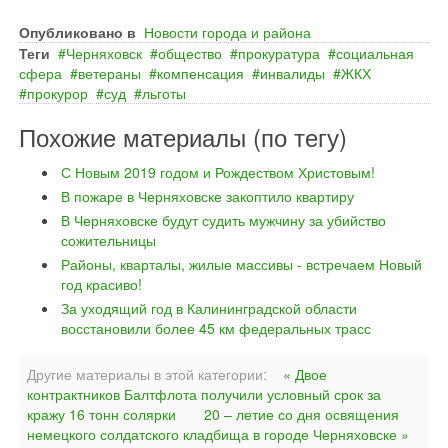
Опубликовано в
Новости города и района
Теги
Черняховск
общество
прокуратура
социальная
сфера
ветераны
компенсация
инвалиды
ЖКХ
прокурор
суд
льготы
Похожие материалы (по тегу)
С Новым 2019 годом и Рождеством Христовым!
В пожаре в Черняховске закоптило квартиру
В Черняховске будут судить мужчину за убийство
сожительницы
Районы, кварталы, жилые массивы - встречаем Новый
год красиво!
За уходящий год в Калининградской области
восстановили более 45 км федеральных трасс
Другие материалы в этой категории:
« Двое
контрактников Балтфлота получили условный срок за
кражу 16 тонн солярки
20 – летие со дня освящения
немецкого солдатского кладбища в городе Черняховске »