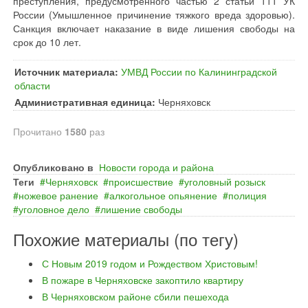
преступления, предусмотренного частью 2 статьи 111 УК
России (Умышленное причинение тяжкого вреда здоровью).
Санкция включает наказание в виде лишения свободы на
срок до 10 лет.
Источник материала:
УМВД России по Калининградской
области
Административная единица:
Черняховск
Прочитано
1580
раз
Опубликовано в
Новости города и района
Теги
Черняховск
происшествие
уголовный розыск
ножевое ранение
алкогольное опьянение
полиция
уголовное дело
лишение свободы
Похожие материалы (по тегу)
С Новым 2019 годом и Рождеством Христовым!
В пожаре в Черняховске закоптило квартиру
В Черняховском районе сбили пешехода