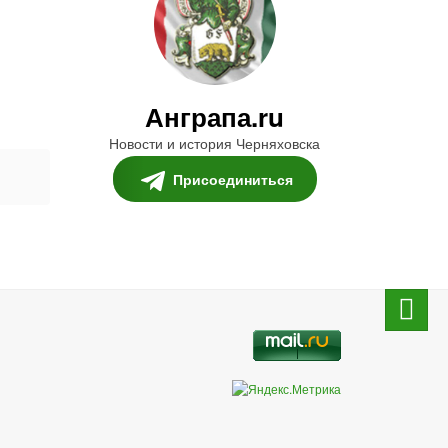
Анграпа.ru
Новости и история Черняховска
Присоединиться