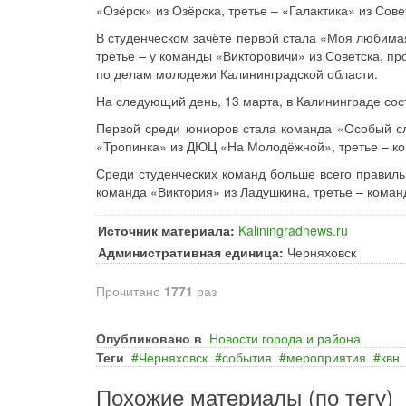
«Озёрск» из Озёрска, третье – «Галактика» из Сове
В студенческом зачёте первой стала «Моя любима
третье – у команды «Викторовичи» из Советска, пр
по делам молодежи Калининградской области.
На следующий день, 13 марта, в Калининграде сос
Первой среди юниоров стала команда «Особый сл
«Тропинка» из ДЮЦ «На Молодёжной», третье – к
Среди студенческих команд больше всего правиль
команда «Виктория» из Ладушкина, третье – команд
Источник материала:
Kaliningradnews.ru
Административная единица:
Черняховск
Прочитано
1771
раз
Опубликовано в
Новости города и района
Теги
Черняховск
события
мероприятия
квн
Похожие материалы (по тегу)