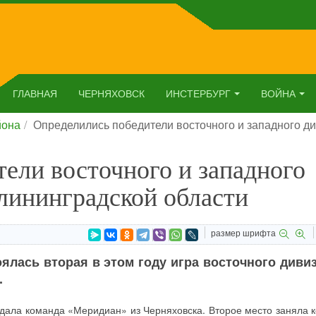
ГЛАВНАЯ
ЧЕРНЯХОВСК
ИНСТЕРБУРГ
ВОЙНА
йона
Определились победители восточного и западного д
ели восточного и западного
лининградской области
размер шрифта
ялась вторая в этом году игра восточного диви
.
дала команда «Меридиан» из Черняховска. Второе место заняла 