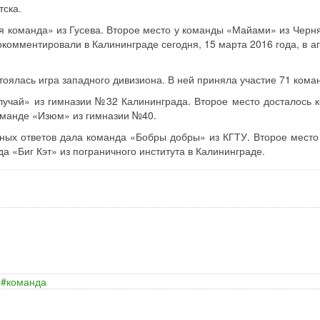
тска.
я команда» из Гусева. Второе место у команды «Майами» из Черня
окомментировали в Калининграде сегодня, 15 марта 2016 года, в а
тоялась игра западного дивизиона. В ней приняла участие 71 кома
учай» из гимназии №32 Калининграда. Второе место досталось 
оманде «Изюм» из гимназии №40.
ных ответов дала команда «Бобры добры» из КГТУ. Второе место
а «Биг Кэт» из пограничного института в Калининграде.
команда