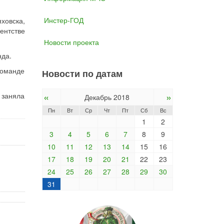
Инстер-ГОД
ховска,
гентстве
Новости проекта
нда.
команде
Новости по датам
«
»
 заняла
Декабрь 2018
Пн
Вт
Ср
Чт
Пт
Сб
Вс
1
2
3
4
5
6
7
8
9
10
11
12
13
14
15
16
17
18
19
20
21
22
23
24
25
26
27
28
29
30
31