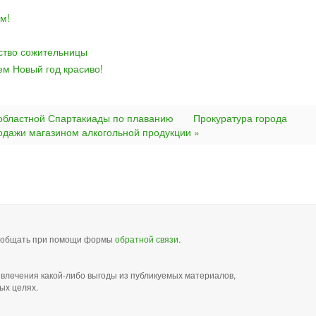
м!
йство сожительницы
ем Новый год красиво!
областной Спартакиады по плаванию
Прокуратура города
одажи магазином алкогольной продукции »
сообщать при помощи формы
обратной связи
.
звлечения какой-либо выгоды из публикуемых материалов,
ых целях.