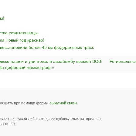
м!
йство сожительницы
ем Новый год красиво!
 восстановили более 45 км федеральных трасс
овске нашли и уничтожили авиабомбу времён ВОВ
Региональны
ска цифровой маммограф »
сообщать при помощи формы
обратной связи
.
звлечения какой-либо выгоды из публикуемых материалов,
ых целях.