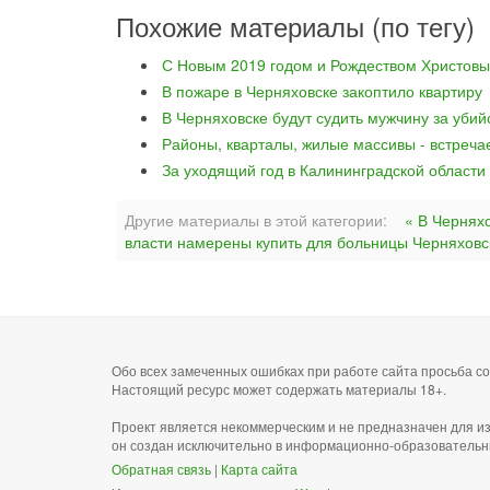
Похожие материалы (по тегу)
С Новым 2019 годом и Рождеством Христовы
В пожаре в Черняховске закоптило квартиру
В Черняховске будут судить мужчину за уби
Районы, кварталы, жилые массивы - встреча
За уходящий год в Калининградской области
Другие материалы в этой категории:
« В Чернях
власти намерены купить для больницы Черняхов
Обо всех замеченных ошибках при работе сайта просьба 
Настоящий ресурс может содержать материалы 18+.
Проект является некоммерческим и не предназначен для и
он создан исключительно в информационно-образовательн
Обратная связь
|
Карта сайта