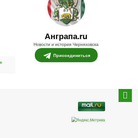
Анграпа.ru
Новости и история Черняховска
Присоединиться
е