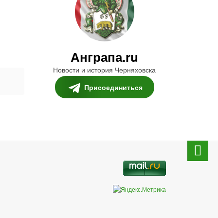
Анграпа.ru
Новости и история Черняховска
Присоединиться