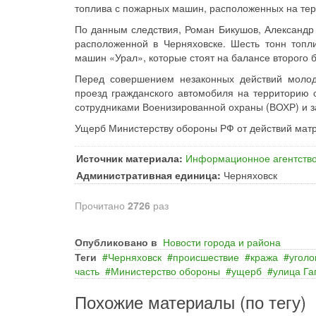
топлива с пожарных машин, расположенных на те
По данным следствия, Роман Бикушов, Александр
расположенной в Черняховске. Шесть тонн топл
машин «Урал», которые стоят на балансе второго 
Перед совершением незаконных действий молод
проезд гражданского автомобиля на территорию
сотрудниками Военизированной охраны (ВОХР) и за
Ущерб Министерству обороны РФ от действий матро
Источник материала:
Информационное агентство
Административная единица:
Черняховск
Прочитано
2726
раз
Опубликовано в
Новости города и района
Теги
Черняховск
происшествие
кража
уголо
часть
Министерство обороны
ущерб
улица Га
Похожие материалы (по тегу)