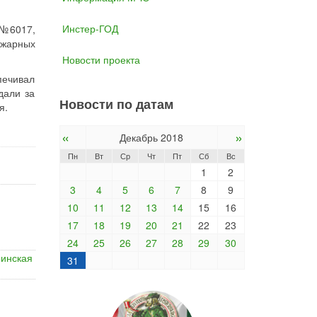
Инстер-ГОД
 №6017,
ожарных
Новости проекта
печивал
дали за
Новости по датам
я.
«
»
Декабрь 2018
Пн
Вт
Ср
Чт
Пт
Сб
Вс
1
2
3
4
5
6
7
8
9
10
11
12
13
14
15
16
17
18
19
20
21
22
23
24
25
26
27
28
29
30
оинская
31