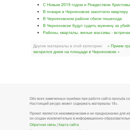
С Новым 2019 годом и Рождеством Христовы
В пожаре в Черняховске закоптило квартиру
В Черняховском районе сбили пешехода
В Черняховске будут судить мужчину за уби
Районы, кварталы, жилые массивы - встреча
Другие материалы в этой категории:
« Прием гр
загорелся днем на площади в Черняховске »
Обо всех замеченных ошибках при работе сайта просьба 
Настоящий ресурс может содержать материалы 18+.
Проект является некоммерческим и не предназначен для и
он создан исключительно в информационно-образовательн
Обратная связь
|
Карта сайта