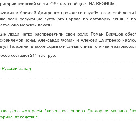
рритории воинской части. Об этом сообщает ИА REGNUM.
 Фомин и Алексей Дмитренко проходили службу в воинской части
ива военнослужащие суточного наряда по автопарку слили с п
батальона морской пехоты.
ые люди четко распределили свои роли: Роман Бикушов обес
 охраняемой зоны, Александр Фомин и Алексей Дмитренко наблю
 ул. Гагарина, а также скрывали следы слива топлива и автомобил
сов составил 211 тыс. руб.
 Русский Запад
вное дело
матросы
дизельное топливо
пожарная машина
в
гарина
следствие