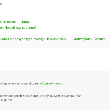
м!
йство сожительницы
ем Новый год красиво!
аждан в прокуратуре города Черняховска
«Митсубиси Галант»
сообщать при помощи формы
обратной связи
.
звлечения какой-либо выгоды из публикуемых материалов,
ых целях.