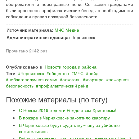
обогреватели и неисправные печи. Со всеми гражданами
были проведены профилактические беседы о необходимости
соблюдения правил пожарной безопасности.
Источник материала:
МЧС Медиа
Административная единица:
Черняховск
Прочитано
2142
раз
Опубликовано в
Новости города и района
Теги
Черняховск
общество
МЧС
рейд
неблагополучная семья
алкоголь
квартира
пожарная
безопасность
профилактический рейд
Похожие материалы (по тегу)
С Новым 2019 годом и Рождеством Христовым!
В пожаре в Черняховске закоптило квартиру
В Черняховске будут судить мужчину за убийство
сожительницы
Районы, кварталы, жилые массивы - встречаем Новый