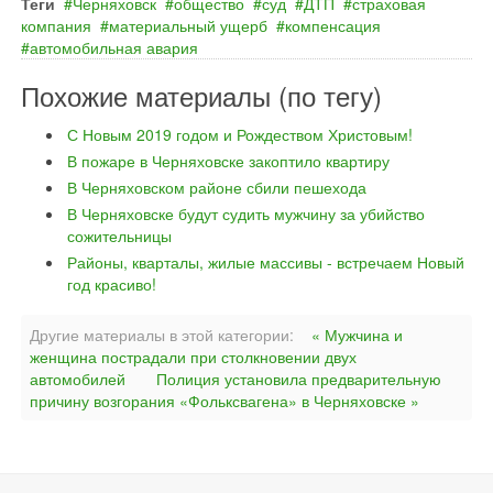
Теги
Черняховск
общество
суд
ДТП
страховая
компания
материальный ущерб
компенсация
автомобильная авария
Похожие материалы (по тегу)
С Новым 2019 годом и Рождеством Христовым!
В пожаре в Черняховске закоптило квартиру
В Черняховском районе сбили пешехода
В Черняховске будут судить мужчину за убийство
сожительницы
Районы, кварталы, жилые массивы - встречаем Новый
год красиво!
Другие материалы в этой категории:
« Мужчина и
женщина пострадали при столкновении двух
автомобилей
Полиция установила предварительную
причину возгорания «Фольксвагена» в Черняховске »