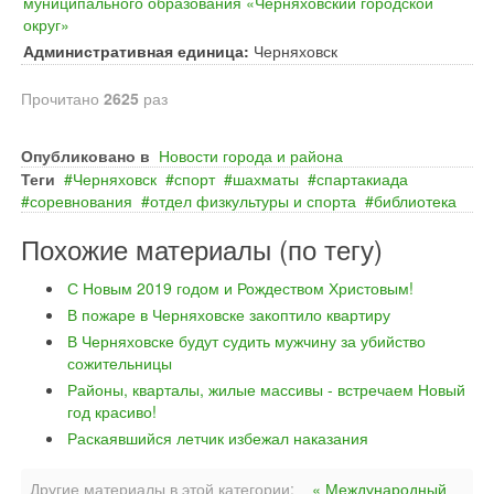
муниципального образования «Черняховский городской
округ»
Административная единица:
Черняховск
Прочитано
2625
раз
Опубликовано в
Новости города и района
Теги
Черняховск
спорт
шахматы
спартакиада
соревнования
отдел физкультуры и спорта
библиотека
Похожие материалы (по тегу)
С Новым 2019 годом и Рождеством Христовым!
В пожаре в Черняховске закоптило квартиру
В Черняховске будут судить мужчину за убийство
сожительницы
Районы, кварталы, жилые массивы - встречаем Новый
год красиво!
Раскаявшийся летчик избежал наказания
Другие материалы в этой категории:
« Международный