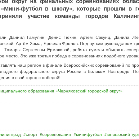
кой округ на финальных соревнованиях облас
 «Мини-футбол в школу», которые прошли в г
приняли участие команды городов Калининг
али Даниил Гамулин, Денис Тюкин, Артём Сакунц, Данила Же
овский, Артём Хома, Ярослав Фролов. Под чутким руководством тр
 – Тамары Сергеевны Ермаковой, ребята сумели обыграть сопер
 место. Это уже третья победа в соревнованиях подобного уровн
ставлять наш регион в финале Всероссийских соревнований по пр
ападного федерального округа России в Великом Новгороде. П
ния в свой город с победой!
иципального образования «Черняховский городской округ»
лининград
спорт
соревнования
минифутбол
юношеский тур