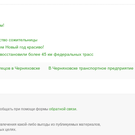
м!
йство сожительницы
ем Новый год красиво!
 восстановили более 45 км федеральных трасс
тецов в Черняховске
В Черняховске транспортное предприятие
сообщать при помощи формы
обратной связи
.
звлечения какой-либо выгоды из публикуемых материалов,
ых целях.