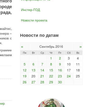
тного
ороде
Инстер-ГОД
рада,
Новости проекта
майтис,
енера –
Новости по датам
ников с
я.
«
»
Сентябрь 2016
ограмме
Пн
Вт
Ср
Чт
Пт
Сб
Вс
ожелаем
1
2
3
4
5
6
7
8
9
10
11
12
13
14
15
16
17
18
19
20
21
22
23
24
25
26
27
28
29
30
нир