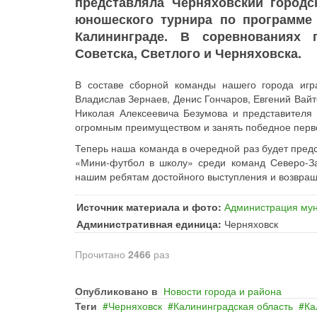
представляла Черняховский городс
юношеского турнира по программе
Калининграде. В соревнованиях 
Советска, Светлого и Черняховска.
В составе сборной команды нашего города игр
Владислав Зернаев, Денис Гончаров, Евгений Вайт
Николая Алексеевича Безумова и представителя
огромным преимуществом и занять победное первое
Теперь наша команда в очередной раз будет пред
«Мини-футбол в школу» среди команд Северо-З
нашим ребятам достойного выступления и возвраще
Источник материала и фото:
Администрация мун
Административная единица:
Черняховск
Прочитано
2466
раз
Опубликовано в
Новости города и района
Теги
Черняховск
Калининградская область
Ка