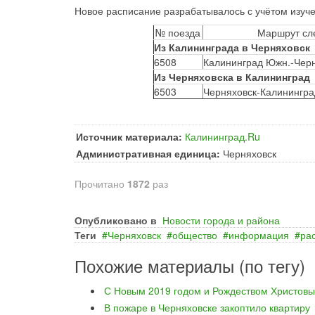
Новое расписание разрабатывалось с учётом изуче
№ поезда
Маршрут сл
Из Калининграда в Черняховск
6508
Калининград Южн.-Чер
Из Черняховска в Калининград
6503
Черняховск-Калинингр
Источник материала:
Калининград.Ru
Административная единица:
Черняховск
Прочитано
1872
раз
Опубликовано в
Новости города и района
Теги
Черняховск
общество
информация
ра
Похожие материалы (по тегу)
С Новым 2019 годом и Рождеством Христовы
В пожаре в Черняховске закоптило квартиру