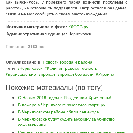
Как выяснилось, у приезжего парня возникли проблемы с
работой, на которую он подрядился. Петр остался без денег,
связи и не мог сообщить о своем местонахождении.
Источник материала и фото:
КЛОПС.ру
Административная единица:
Черняховск
Прочитано
2183
раз
Опубликовано в
Новости города и района
Теги
Черняховск
Калининградская область
происшествие
пропал
пропал без вести
Украина
Похожие материалы (по тегу)
С Новым 2019 годом и Рождеством Христовым!
В пожаре в Черняховске закоптило квартиру
В Черняховском районе сбили пешехода
В Черняховске будут судить мужчину за убийство
сожительницы
Районы, кварталы, жилые массивы - встречаем Новый