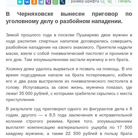
размер шрифта
Печать
В Черняховске вынесен приговор по
уголовному делу о разбойном нападении.
Зимой прошлого года в поселке Пушкарево двое мужчин в
ходе распития спиртных напитков договорились совершить
разбойное нападение на своего знакомого. Приятели надели
маски, взяли с собой пневматический пистолет и проникли в
его дом. Там злоумышленники застали мужчину и его брата.
Хозяину дома удалось вырваться и позвать на помощь. В это
время подсудимые напали на брата потерпевшего, избили
его и два раза выстрелили из пневматического пистолета в
голову. Испугавшись за свою жизнь, мужчина показал, где
лежат 35 000 рублей, с которыми грабители скрылись с места
преступления.
В результате суд приговорил одного из фигурантов дела к 8
годам, другого ― к 8,5 года заключения в исправительной
колонии строгого режима. Кроме того, злоумышленники
выплатят компенсацию материального ущерба по 17 500
каждому мужчине, а также 22 500 рублей в пользу брата