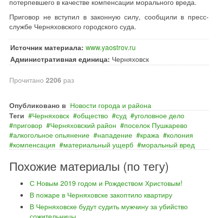
потерпевшего в качестве компенсации морального вреда.
Приговор не вступил в законную силу, сообщили в пресс-
службе Черняховского городского суда.
Источник материала:
www.yaostrov.ru
Административная единица:
Черняховск
Прочитано
2206
раз
Опубликовано в
Новости города и района
Теги
Черняховск
общество
суд
уголовное дело
приговор
Черняховский район
поселок Пушкарево
алкогольное опьянение
нападение
кража
колония
компенсация
материальный ущерб
моральный вред
Похожие материалы (по тегу)
С Новым 2019 годом и Рождеством Христовым!
В пожаре в Черняховске закоптило квартиру
В Черняховске будут судить мужчину за убийство
сожительницы