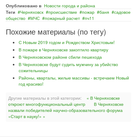
Опубликовано в
Новости города и района
Теги
Черняховск
происшествие
пожар
баня
садовое
общество
МЧС
пожарный расчет
пч11
Похожие материалы (по тегу)
С Новым 2019 годом и Рождеством Христовым!
В пожаре в Черняховске закоптило квартиру
В Черняховском районе сбили пешехода
В Черняховске будут судить мужчину за убийство
сожительницы
Районы, кварталы, жилые массивы - встречаем Новый
год красиво!
Другие материалы в этой категории:
« В Черняховске
откроют многофункциональный центр
В Черняховске
назвали победителей научно-образовательного форума
«Старт в науку!» »