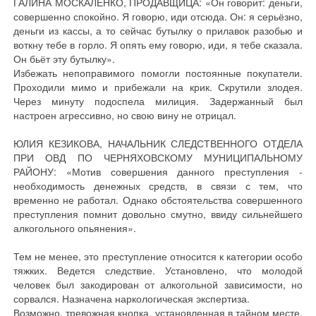
ГАЛИНА МОСКАЛЕНКО, ПРОДАВЩИЦА: «Он говорит: деньги,
совершенно спокойно. Я говорю, иди отсюда. Он: я серьёзно,
деньги из кассы, а то сейчас бутылку о прилавок разобью и
воткну тебе в горло. Я опять ему говорю, иди, я тебе сказала.
Он бьёт эту бутылку».
Избежать непоправимого помогли постоянные покупатели.
Проходили мимо и прибежали на крик. Скрутили злодея.
Через минуту подоспела милиция. Задержанный был
настроен агрессивно, но свою вину не отрицал.
ЮЛИЯ КЕЗИКОВА, НАЧАЛЬНИК СЛЕДСТВЕННОГО ОТДЕЛА
ПРИ ОВД ПО ЧЕРНЯХОВСКОМУ МУНИЦИПАЛЬНОМУ
РАЙОНУ: «Мотив совершения данного преступления -
необходимость денежных средств, в связи с тем, что
временно не работал. Однако обстоятельства совершенного
преступления помнит довольно смутно, ввиду сильнейшего
алкогольного опьянения».
Тем не менее, это преступление относится к категории особо
тяжких. Ведется следствие. Установлено, что молодой
человек был закодирован от алкогольной зависимости, но
сорвался. Назначена наркологическая экспертиза.
Возможно, тревожная кнопка, установленная в тайном месте,