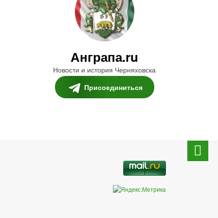
Анграпа.ru
Новости и история Черняховска
Присоединиться