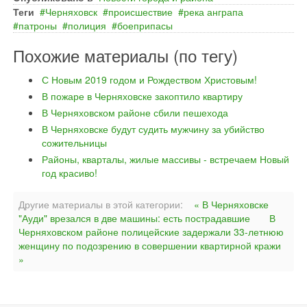
Теги
Черняховск
происшествие
река анграпа
патроны
полиция
боеприпасы
Похожие материалы (по тегу)
С Новым 2019 годом и Рождеством Христовым!
В пожаре в Черняховске закоптило квартиру
В Черняховском районе сбили пешехода
В Черняховске будут судить мужчину за убийство
сожительницы
Районы, кварталы, жилые массивы - встречаем Новый
год красиво!
Другие материалы в этой категории:
« В Черняховске
"Ауди" врезался в две машины: есть пострадавшие
В
Черняховском районе полицейские задержали 33-летнюю
женщину по подозрению в совершении квартирной кражи
»