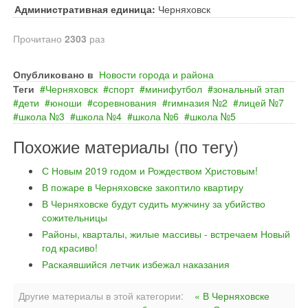
Административная единица:
Черняховск
Прочитано
2303
раз
Опубликовано в
Новости города и района
Теги
Черняховск
спорт
минифутбол
зональный этап
дети
юноши
соревнования
гимназия №2
лицей №7
школа №3
школа №4
школа №6
школа №5
Похожие материалы (по тегу)
С Новым 2019 годом и Рождеством Христовым!
В пожаре в Черняховске закоптило квартиру
В Черняховске будут судить мужчину за убийство
сожительницы
Районы, кварталы, жилые массивы - встречаем Новый
год красиво!
Раскаявшийся летчик избежал наказания
Другие материалы в этой категории:
« В Черняховске