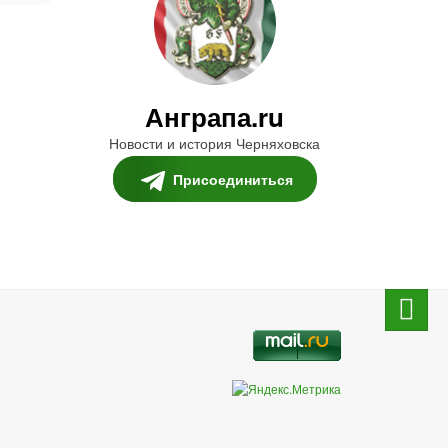
Анграпа.ru
Новости и история Черняховска
Присоединиться