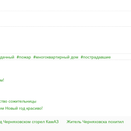
 дачный
пожар
многоквартирный дом
пострадавшие
м!
йство сожительницы
ем Новый год красиво!
од Черняховском сгорел КамАЗ
Житель Черняховска похитил