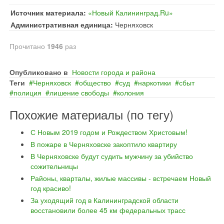
Источник материала:
«Новый Калининград.Ru»
Административная единица:
Черняховск
Прочитано
1946
раз
Опубликовано в
Новости города и района
Теги
Черняховск
общество
суд
наркотики
сбыт
полиция
лишение свободы
колония
Похожие материалы (по тегу)
С Новым 2019 годом и Рождеством Христовым!
В пожаре в Черняховске закоптило квартиру
В Черняховске будут судить мужчину за убийство
сожительницы
Районы, кварталы, жилые массивы - встречаем Новый
год красиво!
За уходящий год в Калининградской области
восстановили более 45 км федеральных трасс