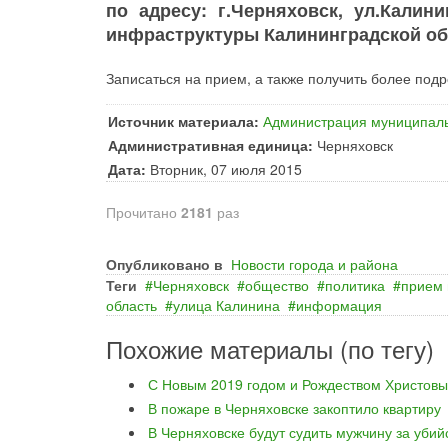
по адресу: г.Черняховск, ул.Кали
инфраструктуры Калининградской обл
Записаться на прием, а также получить более по
Источник материала:
Администрация муниципаль
Административная единица:
Черняховск
Дата:
Вторник, 07 июля 2015
Прочитано
2181
раз
Опубликовано в
Новости города и района
Теги
Черняховск
общество
политика
прием 
область
улица Калинина
информация
Похожие материалы (по тегу)
С Новым 2019 годом и Рождеством Христовы
В пожаре в Черняховске закоптило квартиру
В Черняховске будут судить мужчину за уби