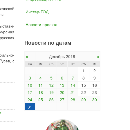
ховской
Инстер-ГОД
ры.
Новости проекта
ыставки
курсная
русских
Новости по датам
«
»
рильно-
Декабрь 2018
Гусев, с
Пн
Вт
Ср
Чт
Пт
Сб
Вс
1
2
3
4
5
6
7
8
9
10
11
12
13
14
15
16
17
18
19
20
21
22
23
24
25
26
27
28
29
30
31
р