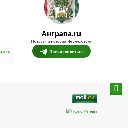
Анграпа.ru
Новости и история Черняховска
Присоединиться
лей за