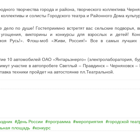
одного творчества города и района, творческого коллектива Черня
 коллективы и солисты Городского театра и Районного Дома культу
е дело по душе! Гостеприимно встретят вас сельские подворья, в
, угощения, викторины и конкурсы для взрослых и детей! Кон
моя Русь!». Флэш-моб «Живи, Россия!» Все в самых лучших 
стие 10 автомобилей ОАО «Янтарьэнерго» (электролаборатория, бу
римут участие в автопробеге Светлый – Правдинск – Черняховск – 
тавка техники пройдет на автостоянке пл.Театральной.
аздник
День России
программа
мероприятия
городской теат
льная площадь
конкурс