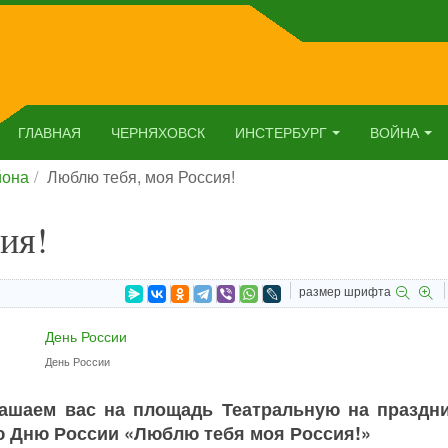
ГЛАВНАЯ
ЧЕРНЯХОВСК
ИНСТЕРБУРГ
ВОЙНА
йона
Люблю тебя, моя Россия!
ия!
размер шрифта
День России
глашаем вас на площадь Театральную на праздн
 Дню России «Люблю тебя моя Россия!»