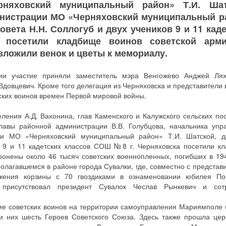
няховский муниципальный район» Т.И. Шат
инистрации МО «Черняховский муниципальный р
овета Н.Н. Соллогуб и двух учеников 9 и 11 кад
 посетили кладбище воинов советской арм
зложили венок и цветы к мемориалу.
ии участие приняли заместитель мэра Венгожево Анджей Ля
Вдовцевич. Кроме того делегация из Черняховска и представители 
ских воинов времен Первой мировой войны.
еления А.Д. Вахонина, глав Каменского и Калужского сельских по
главы районной администрации В.В. Голубцова, начальника упр
ии МО «Черняховский муниципальный район» Т.И. Шатской, д
ов 9 и 11 кадетских классов СОШ №8 г. Черняховска посетили к
хоронены около 46 тысяч советских военнопленных, погибших в 19
олагавшемся в районе города Сувалки, где, совместно с представ
ожения корзины с 70 гвоздиками в ознаменовании юбилея П
присутствовал президент Сувалок Чеслав Рынкевич и сотр
ние советских воинов на территории самоуправления Мариямполе (
и них шесть Героев Советского Союза. Здесь также прошла це