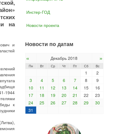
ской,
айон»
Инстер-ГОД
етских
ии на
Новости проекта
Новости по датам
хович и
властей
«
»
Декабрь 2018
Пн
Вт
Ср
Чт
Пт
Сб
Вс
селений
1
2
авления
3
4
5
6
7
8
9
епутата
ладбище
10
11
12
13
14
15
16
41-1944
17
18
19
20
21
22
23
ителями
24
25
26
27
28
29
30
обеды к
31
удники
Литва),
ремония