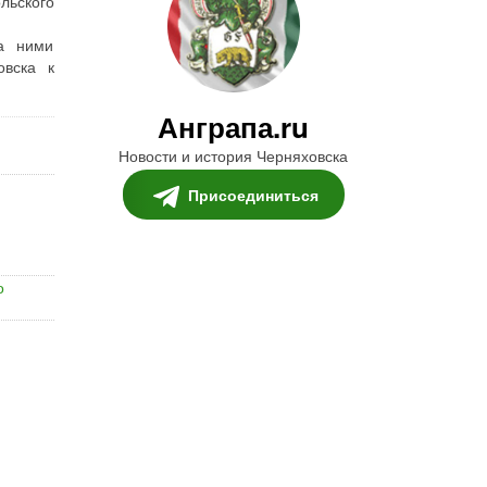
ьского
а ними
овска к
Анграпа.ru
Новости и история Черняховска
Присоединиться
о