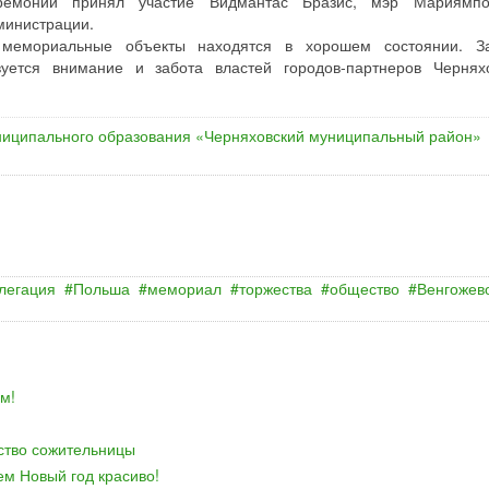
ремонии принял участие Видмантас Бразис, мэр Мариямпол
министрации.
 мемориальные объекты находятся в хорошем состоянии. З
вуется внимание и забота властей городов-партнеров Чернях
иципального образования «Черняховский муниципальный район»
легация
Польша
мемориал
торжества
общество
Венгожев
м!
йство сожительницы
ем Новый год красиво!