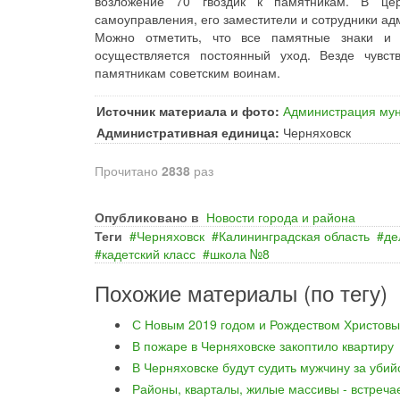
возложение 70 гвоздик к памятникам. В це
самоуправления, его заместители и сотрудники ад
Можно отметить, что все памятные знаки и
осуществляется постоянный уход. Везде чувст
памятникам советским воинам.
Источник материала и фото:
Администрация мун
Административная единица:
Черняховск
Прочитано
2838
раз
Опубликовано в
Новости города и района
Теги
Черняховск
Калининградская область
де
кадетский класс
школа №8
Похожие материалы (по тегу)
С Новым 2019 годом и Рождеством Христовы
В пожаре в Черняховске закоптило квартиру
В Черняховске будут судить мужчину за уби
Районы, кварталы, жилые массивы - встреча