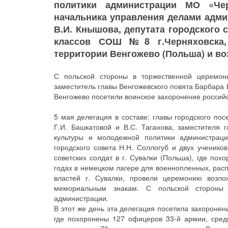
политики администрации МО «Чер
начальника управления делами адм
В.И. Кнышова, депутата городского с
классов СОШ №8 г.Черняховска,
территории Венгожево (Польша) и во
С польской стороны в торжественной церемон
заместитель главы Венгожевского повята Барбара 
Венгожево посетили воинское захоронение россий
5 мая делегация в составе: главы городского пос
Г.И. Башкатовой и В.С. Таганова, заместителя 
культуры и молодежной политики администрац
городского совета Н.Н. Соллогуб и двух ученик
советских солдат в г. Сувалки (Польша), где по
годах в немецком лагере для военнопленных, расп
властей г. Сувалки, провели церемонию возл
мемориальным знакам. С польской стороны 
администрации.
В этот же день эта делегация посетила захороне
где похоронены 127 офицеров 33-й армии, сред