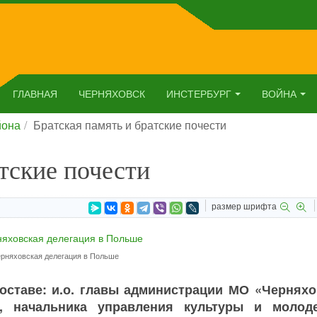
ГЛАВНАЯ
ЧЕРНЯХОВСК
ИНСТЕРБУРГ
ВОЙНА
йона
Братская память и братские почести
атские почести
размер шрифта
рняховская делегация в Польше
составе: и.о. главы администрации МО «Черняхо
о, начальника управления культуры и молод