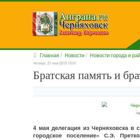
Главная
Новости
Новости города и ра
Четверг, 21 мая 2015 15:01
Братская память и бр
Че
4 мая делегация из Черняховска в 
городское поселение» С.Э. Претк