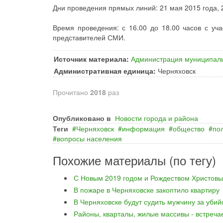
Дни проведения прямых линий: 21 мая 2015 года, 2
Время проведения: с 16.00 до 18.00 часов с уч
представителей СМИ.
Источник материала:
Администрация муниципаль
Административная единица:
Черняховск
Прочитано
2018
раз
Опубликовано в
Новости города и района
Теги
Черняховск
информация
общество
по
вопросы населения
Похожие материалы (по тегу)
С Новым 2019 годом и Рождеством Христовы
В пожаре в Черняховске закоптило квартиру
В Черняховске будут судить мужчину за уби
Районы, кварталы, жилые массивы - встреча