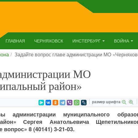
ГЛАВНАЯ
ЧЕРНЯХОВСК
ИНСТЕРБУРГ
ВОЙНА
йона
Задайте вопрос главе администрации МО «Черняхо
е администрации МО
ипальный район»
размер шрифта
ы администрации муниципального образо
район» Сергея Анатольевича Щепетильник
вопрос» 8 (40141) 3-21-03.