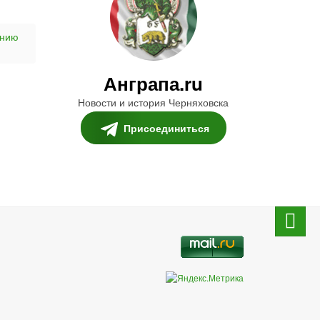
ению
Анграпа.ru
Новости и история Черняховска
Присоединиться