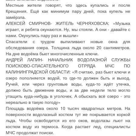
Местные жители говорят, что здесь купались и после
Крещения. Ещё как минимум пару дней, пока купель не
замёрзла.
АЛЕКСЕЙ СМИРНОВ- ЖИТЕЛЬ ЧЕРНЯХОВСКА: «Музыка
играет, и ребята окунаются. Ну, мы стояли. А они - давайте с
нами. Окунулись пару раз и вышли»
Спасатели с трудом выпиливают новые окна для
обследования озера. Толщина льда около 20 сантиметров.
На дне водоёма бьют многочисленные ключи.
АНДРЕЙ ЛАПИН- НАЧАЛЬНИК ВОДОЛАЗНОЙ СЛУЖБЫ
ПОИСКОВО-СПАСАТЕЛЬНОГО ОТРЯДА МЧС ПО
КАЛИНИНГРАДСКОЙ ОБЛАСТИ: «Я считаю, раз бьют ключи и
озеро пополняется водой, то где-то должен быть и выход.
Ручей, или через грунтовые воды, куда-то идёт утечка,
должно быть движение воды, и за две недели тело могло
утащить куда-нибудь в уголочек. А обыскать всё озеро - это
нереально в такую погоду»
Площадь водоёма около 10 тысяч квадратных метров. На
поверхности водолазный костюм тут же покрывается коркой
льда. Чтобы освободится из его оков, водолазы льют на
костюм воду из термоса. Когда растает лед, специалисты
МЧС продолжат поиски.